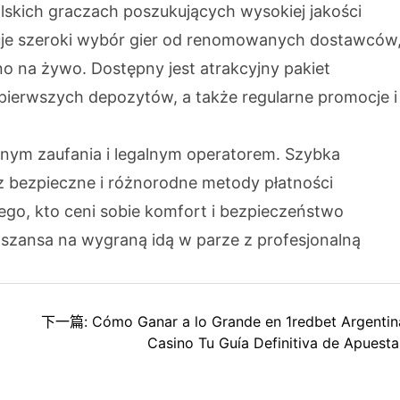
olskich graczach poszukujących wysokiej jakości
ruje szeroki wybór gier od renomowanych dostawców
o na żywo. Dostępny jest atrakcyjny pakiet
 pierwszych depozytów, a także regularne promocje i
odnym zaufania i legalnym operatorem. Szybka
raz bezpieczne i różnorodne metody płatności
dego, kto ceni sobie komfort i bezpieczeństwo
i szansa na wygraną idą w parze z profesjonalną
下一篇: Cómo Ganar a lo Grande en 1redbet Argentin
Casino Tu Guía Definitiva de Apuesta