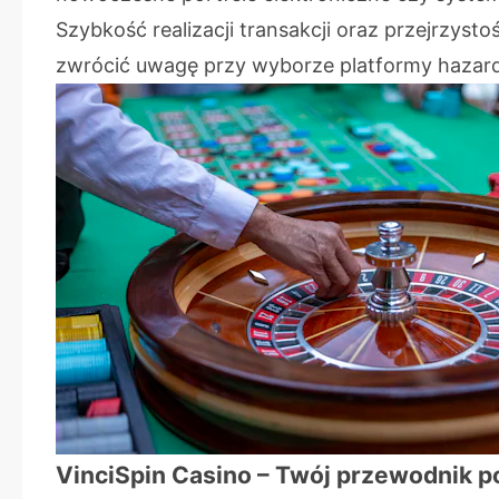
Szybkość realizacji transakcji oraz przejrzysto
zwrócić uwagę przy wyborze platformy hazar
VinciSpin Casino – Twój przewodnik p