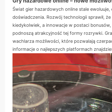
Gry hazardowe online – nowe możliwoś
Świat gier hazardowych online stale ewoluuje,
doświadczenia. Rozwój technologii sprawił, że 
kiedykolwiek, a innowacje w postaci bonusów
podnoszą atrakcyjność tej formy rozrywki. Gra
wachlarza możliwości, które pozwalają czerpać
informacje o najlepszych platformach znajdzi