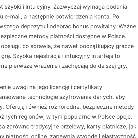
est szybki i intuicyjny. Zazwyczaj wymaga podania
-mail, a następnie potwierdzenia konta. Po
rwszego depozytu i odebrać bonus powitalny. Ważne
i bezpieczne metody płatności dostępne w Polsce.
ę obsługi, co sprawia, że nawet początkujący gracze
ę. Szybka rejestracja i intuicyjny interfejs to
e pierwsze wrażenie i zachęcają do dalszej gry.
nie uwagi na jego licencję i certyfikaty
ansowane technologie szyfrowania danych, aby
zy. Oferują również różnorodne, bezpieczne metody
óżnych regionów, w tym popularne w Polsce opcje.
 zarówno tradycyjne przelewy, karty płatnicze, jak 
y płatności online, zapewnia wygodę i elastyczność.