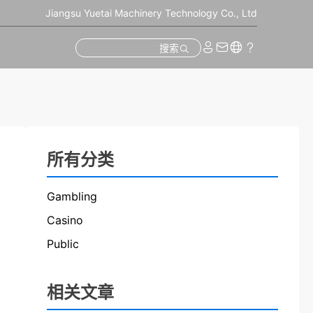
Jiangsu Yuetai Machinery Technology Co., Ltd
搜索
所有分类
Gambling
Casino
Public
相关文章