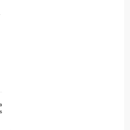
,
a
s