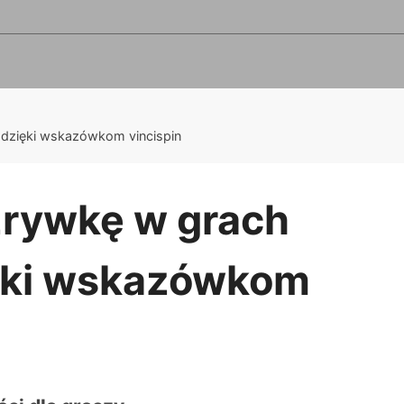
dzięki wskazówkom vincispin
zrywkę w grach
ęki wskazówkom