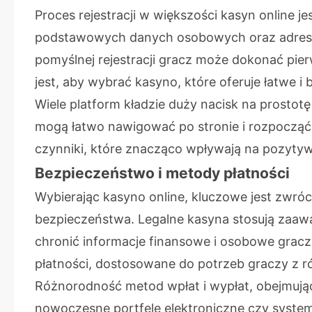
Proces rejestracji w większości kasyn online j
podstawowych danych osobowych oraz adresu e
pomyślnej rejestracji gracz może dokonać pie
jest, aby wybrać kasyno, które oferuje łatwe 
Wiele platform kładzie duży nacisk na prostot
mogą łatwo nawigować po stronie i rozpocząć gr
czynniki, które znacząco wpływają na pozytywn
Bezpieczeństwo i metody płatności
Wybierając kasyno online, kluczowe jest zwróce
bezpieczeństwa. Legalne kasyna stosują zaaw
chronić informacje finansowe i osobowe grac
płatności, dostosowane do potrzeb graczy z r
Różnorodność metod wpłat i wypłat, obejmująca
nowoczesne portfele elektroniczne czy system