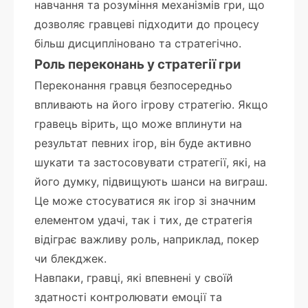
навчання та розуміння механізмів гри, що
дозволяє гравцеві підходити до процесу
більш дисципліновано та стратегічно.
Роль переконань у стратегії гри
Переконання гравця безпосередньо
впливають на його ігрову стратегію. Якщо
гравець вірить, що може вплинути на
результат певних ігор, він буде активно
шукати та застосовувати стратегії, які, на
його думку, підвищують шанси на виграш.
Це може стосуватися як ігор зі значним
елементом удачі, так і тих, де стратегія
відіграє важливу роль, наприклад, покер
чи блекджек.
Навпаки, гравці, які впевнені у своїй
здатності контролювати емоції та