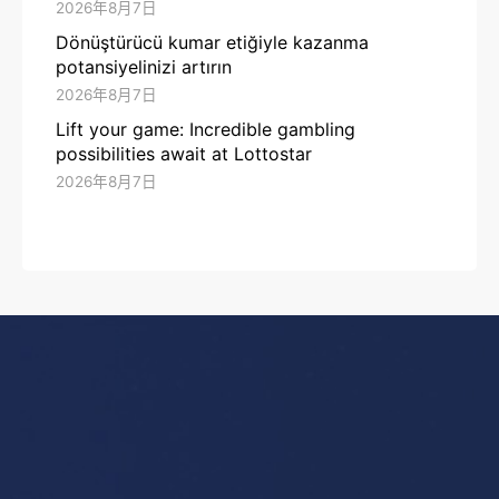
2026年8月7日
Dönüştürücü kumar etiğiyle kazanma
potansiyelinizi artırın
2026年8月7日
Lift your game: Incredible gambling
possibilities await at Lottostar
2026年8月7日