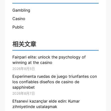
Gambling
Casino
Public
相关文章
Fairpari elite: unlock the psychology of
winning at the casino
2026年8月5日
Experimenta ruedas de juego triunfantes con
los confiables diseños de casino de
sapphirebet
2026年8月7日
Efsanevi kazançlar elde edin: Kumar
zihniyetinde ustalaşmak