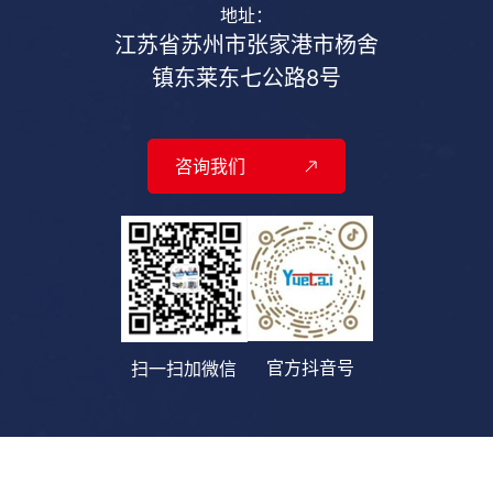
地址：
江苏省苏州市张家港市杨舍
镇东莱东七公路8号
咨询我们
官方抖音号
扫一扫加微信