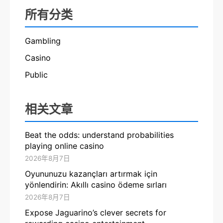
所有分类
Gambling
Casino
Public
相关文章
Beat the odds: understand probabilities
playing online casino
2026年8月7日
Oyununuzu kazançları artırmak için
yönlendirin: Akıllı casino ödeme sırları
2026年8月7日
Expose Jaguarino’s clever secrets for