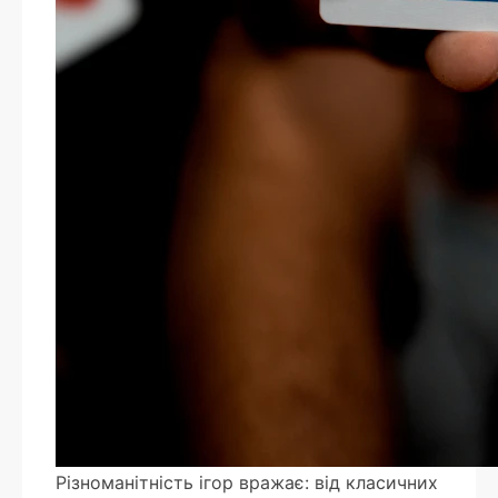
Різноманітність ігор вражає: від класичних