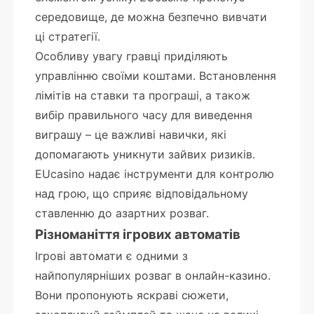
середовище, де можна безпечно вивчати
ці стратегії.
Особливу увагу гравці приділяють
управлінню своїми коштами. Встановлення
лімітів на ставки та програші, а також
вибір правильного часу для виведення
виграшу – це важливі навички, які
допомагають уникнути зайвих ризиків.
EUcasino надає інструменти для контролю
над грою, що сприяє відповідальному
ставленню до азартних розваг.
Різноманіття ігрових автоматів
Ігрові автомати є одними з
найпопулярніших розваг в онлайн-казино.
Вони пропонують яскраві сюжети,