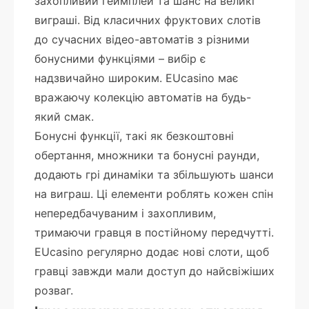
захопливий геймплей та шанс на великі
виграші. Від класичних фруктових слотів
до сучасних відео-автоматів з різними
бонусними функціями – вибір є
надзвичайно широким. EUcasino має
вражаючу колекцію автоматів на будь-
який смак.
Бонусні функції, такі як безкоштовні
обертання, множники та бонусні раунди,
додають грі динаміки та збільшують шанси
на виграш. Ці елементи роблять кожен спін
непередбачуваним і захопливим,
тримаючи гравця в постійному передчутті.
EUcasino регулярно додає нові слоти, щоб
гравці завжди мали доступ до найсвіжіших
розваг.