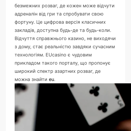
безмежних розваг, де кожен може відчути
адреналін від гри та спробувати свою
фортуну. Це цифрова версія класичних
закладів, доступна будь-де та будь-коли.
Відчуття справжнього казино, не виходячи
з дому, стає реальністю завдяки сучасним
технологіям. EUcasino є чудовим
прикладом такого порталу, що пропонує
широкий спектр азартних розваг, де
можна знайти
eu
.