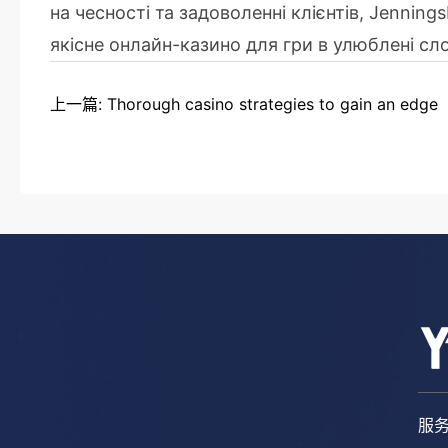
на чесності та задоволенні клієнтів, Jennin
якісне онлайн-казино для гри в улюблені сл
上一篇: Thorough casino strategies to gain an edge
服