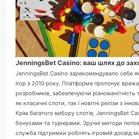
JenningsBet Casino: ваш шлях до зах
JenningsBet Casino зарекомендувало себе я
ігор з 2010 року. Платформа пропонує вража
розробників, забезпечуючи різноманітність т
як класичні слоти, так і новітні релізи з і
Крім багатого вибору слотів, JenningsBet Ca
бонусами та турнірами. Зручні методи попов
служба підтримки роблять ігровий досвід 