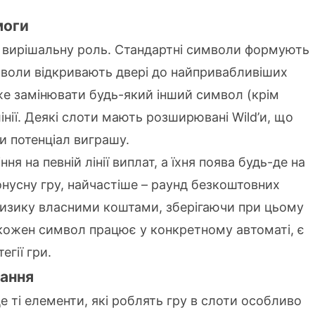
моги
ть вирішальну роль. Стандартні символи формують
имволи відкривають двері до найпривабливіших
е замінювати будь-який інший символ (крім
інії. Деякі слоти мають розширювані Wild’и, що
и потенціал виграшу.
я на певній лінії виплат, а їхня поява будь-де на
нусну гру, найчастіше – раунд безкоштовних
ризику власними коштами, зберігаючи при цьому
к кожен символ працює у конкретному автоматі, є
гії гри.
тання
е ті елементи, які роблять гру в слоти особливо