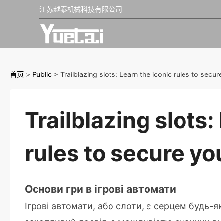
Skip
江苏越泰机械科技有限公司
to
content
首页
>
Public
>
Trailblazing slots: Learn the iconic rules to secu
Trailblazing slots:
rules to secure yo
Основи гри в ігрові автомати
Ігрові автомати, або слоти, є серцем будь-