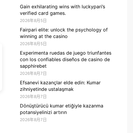
Gain exhilarating wins with luckypari’s
verified card games.
2026年8月5日
Fairpari elite: unlock the psychology of
winning at the casino
2026年8月5日
Experimenta ruedas de juego triunfantes
con los confiables diseños de casino de
sapphirebet
2026年8月7日
Efsanevi kazançlar elde edin: Kumar
zihniyetinde ustalaşmak
2026年8月7日
Dönüştürücü kumar etiğiyle kazanma
potansiyelinizi artırın
2026年8月7日