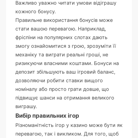
Важливо уважно читати умови відіграшу
кожного бонусу.
Правильне використання бонусів може
стати вашою перевагою. Наприклад,
фріспіни на популярних слотах дають
змогу ознайомитися з грою, зрозуміти її
механіку та виграти реальні гроші, не
ризикуючи власними коштами. Бонуси на
депозит збільшують ваш ігровий баланс,
дозволяючи робити ставки вищого
номіналу або просто грати довше, що
підвищує шанси на отримання великого
виграшу.
Вибір правильних ігор
Різноманітність ігор у казино може бути як
перевагою, так і викликом. Для того, щоб