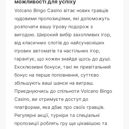
можливості для успіху
Volcano Bingo Casino вітає нових гравців
чудовими пропозиціями, які допоможуть
розпочати вашу ігрову подорож з
вигодою. Широкий вибір захопливих ігор,
від класичних слотів до найсучасніших
ігрових автоматів та настільних ігор,
гарантує, що кожен знайде щось до душі.
Ексклюзивні бонуси, такі як привітальний
бонус на перше поповнення, суттєво
збільшують ваші шанси на виграш.
Приєднуючись до спільноти Volcano Bingo
Casino, ви отримуєте доступ до
платформи, яка дбає про своїх гравців.
Регулярні акції, турніри та спеціальні
пропозиції роблять гру ще цікавішою та