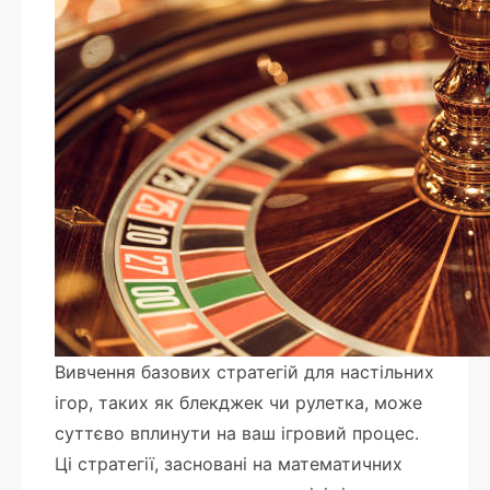
Вивчення базових стратегій для настільних
ігор, таких як блекджек чи рулетка, може
суттєво вплинути на ваш ігровий процес.
Ці стратегії, засновані на математичних