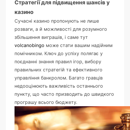
Стратегії для підвищення шансів у
казино
Сучасні казино пропонують не лише
розваги, а й можливості для розумного
збільшення виграшів, і саме тут
volcanobingo
може стати вашим надійним
помічником. Ключ до успіху полягає у
поєднанні знання правил ігор, вибору
правильних стратегій та ефективного
управління банкролом. Багато гравців
недооцінюють важливість останнього
пункту, що часто призводить до швидкого
програшу всього бюджету.