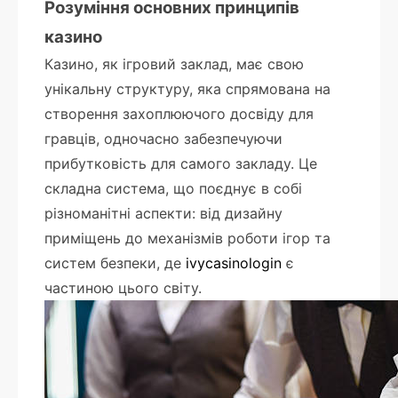
Розуміння основних принципів
казино
Казино, як ігровий заклад, має свою
унікальну структуру, яка спрямована на
створення захоплюючого досвіду для
гравців, одночасно забезпечуючи
прибутковість для самого закладу. Це
складна система, що поєднує в собі
різноманітні аспекти: від дизайну
приміщень до механізмів роботи ігор та
систем безпеки, де
ivycasinologin
є
частиною цього світу.