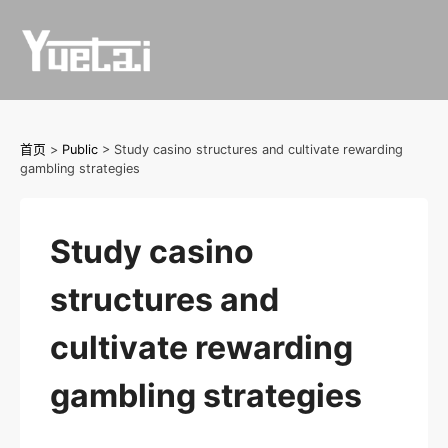
Skip
to
content
首页
>
Public
>
Study casino structures and cultivate rewarding
gambling strategies
Study casino
structures and
cultivate rewarding
gambling strategies