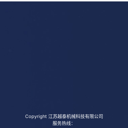
Copyright 江苏越泰机械科技有限公司
服务热线：