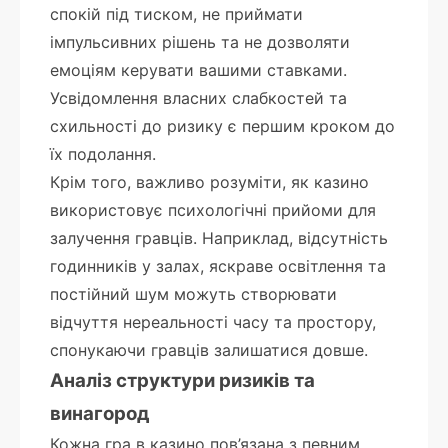
спокій під тиском, не приймати
імпульсивних рішень та не дозволяти
емоціям керувати вашими ставками.
Усвідомлення власних слабкостей та
схильності до ризику є першим кроком до
їх подолання.
Крім того, важливо розуміти, як казино
використовує психологічні прийоми для
залучення гравців. Наприклад, відсутність
годинників у залах, яскраве освітлення та
постійний шум можуть створювати
відчуття нереальності часу та простору,
спонукаючи гравців залишатися довше.
Аналіз структури ризиків та
винагород
Кожна гра в казино пов’язана з певним