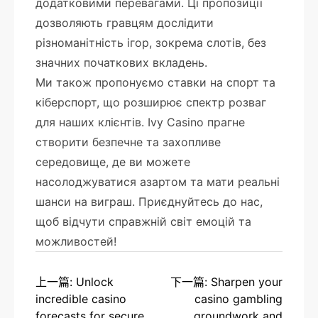
додатковими перевагами. Ці пропозиції
дозволяють гравцям дослідити
різноманітність ігор, зокрема слотів, без
значних початкових вкладень.
Ми також пропонуємо ставки на спорт та
кіберспорт, що розширює спектр розваг
для наших клієнтів. Ivy Casino прагне
створити безпечне та захопливе
середовище, де ви можете
насолоджуватися азартом та мати реальні
шанси на виграш. Приєднуйтесь до нас,
щоб відчути справжній світ емоцій та
можливостей!
上一篇: Unlock
下一篇: Sharpen your
incredible casino
casino gambling
forecasts for secure
groundwork and