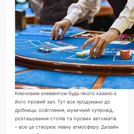
Ключовим елементом будь-якого казино є
його ігровий зал. Тут все продумано до
дрібниць: освітлення, музичний супровід,
розташування столів та ігрових автоматів
– все це створює певну атмосферу. Дизайн