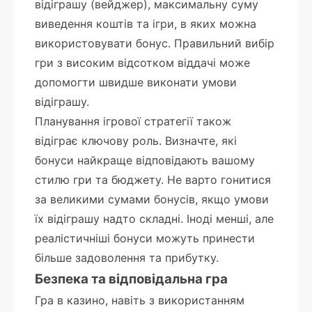
відіграшу (вейджер), максимальну суму
виведення коштів та ігри, в яких можна
використовувати бонус. Правильний вибір
гри з високим відсотком віддачі може
допомогти швидше виконати умови
відіграшу.
Планування ігрової стратегії також
відіграє ключову роль. Визначте, які
бонуси найкраще відповідають вашому
стилю гри та бюджету. Не варто гонитися
за великими сумами бонусів, якщо умови
їх відіграшу надто складні. Іноді менші, але
реалістичніші бонуси можуть принести
більше задоволення та прибутку.
Безпека та відповідальна гра
Гра в казино, навіть з використанням