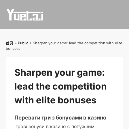
Skip
to
content
首页
>
Public
>
Sharpen your game: lead the competition with elite
bonuses
Sharpen your game:
lead the competition
with elite bonuses
Переваги гри з бонусами в казино
Ігрові бонуси в казино є потужним