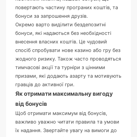
повертають частину програних коштів, та
бонуси за запрошення друзів.
Окремо варто виділити бездепозитні
бонуси, які надаються без необхідності
внесення власних коштів. Це чудовий
спосіб спробувати нове казино або гру без
жодного ризику. Також часто проводяться
тимчасові акції та турніри з цінними
призами, які додають азарту та мотивують
гравців до активної гри.
Як отримати максимальну вигоду
від бонусів
Щоб отримати максимум від бонусів,
важливо уважно читати правила та умови
їх надання. Звертайте увагу на вимоги до