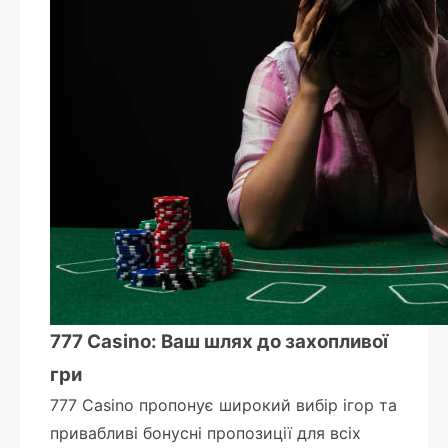
777 Casino: Ваш шлях до захопливої
гри
777 Casino пропонує широкий вибір ігор та
привабливі бонусні пропозиції для всіх