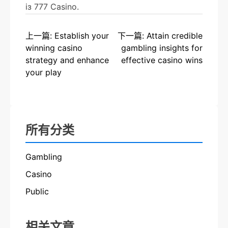
із 777 Casino.
上一篇: Establish your
下一篇: Attain credible
winning casino
gambling insights for
strategy and enhance
effective casino wins
your play
所有分类
Gambling
Casino
Public
相关文章