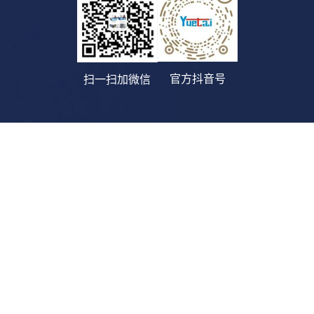
官方抖音号
扫一扫加微信