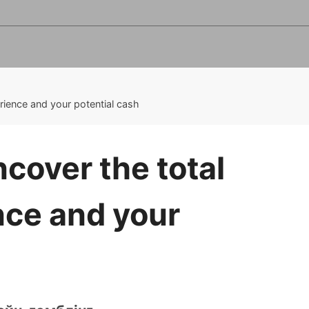
erience and your potential cash
Uncover the total
nce and your