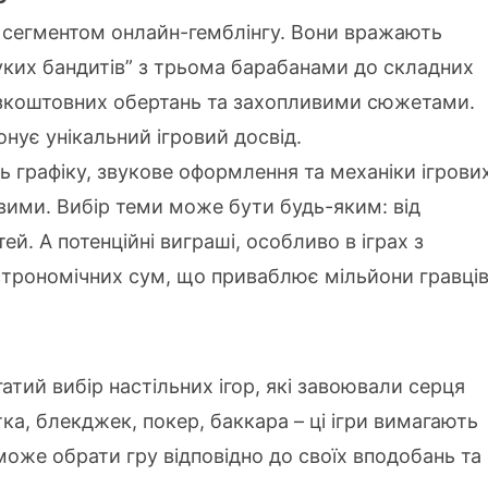
м сегментом онлайн-гемблінгу. Вони вражають
уких бандитів” з трьома барабанами до складних
безкоштовних обертань та захопливими сюжетами.
нує унікальний ігровий досвід.
 графіку, звукове оформлення та механіки ігрови
вими. Вибір теми може бути будь-яким: від
ей. А потенційні виграші, особливо в іграх з
трономічних сум, що приваблює мільйони гравці
атий вибір настільних ігор, які завоювали серця
тка, блекджек, покер, баккара – ці ігри вимагають
 може обрати гру відповідно до своїх вподобань та