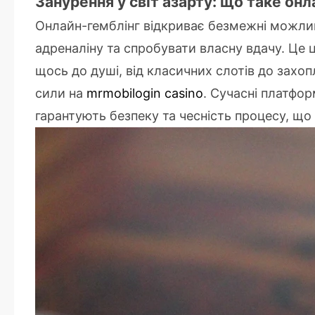
Занурення у світ азарту: що таке он
Онлайн-гемблінг відкриває безмежні можлив
адреналіну та спробувати власну вдачу. Це 
щось до душі, від класичних слотів до захоп
сили на
mrmobilogin casino
. Сучасні платфо
гарантують безпеку та чесність процесу, щ