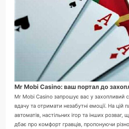
Mr Mobi Casino: ваш портал до захоп
Mr Mobi Casino запрошує вас у захопливий 
вдачу та отримати незабутні емоції. На цій
автоматів, настільних ігор та інших розваг,
дбає про комфорт гравців, пропонуючи різно