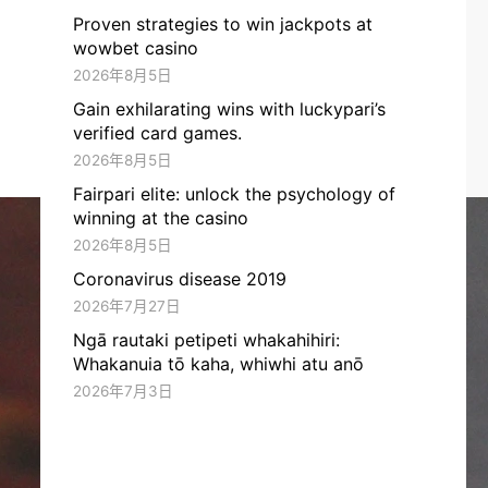
Proven strategies to win jackpots at
wowbet casino
2026年8月5日
Gain exhilarating wins with luckypari’s
verified card games.
2026年8月5日
Fairpari elite: unlock the psychology of
winning at the casino
2026年8月5日
Coronavirus disease 2019
2026年7月27日
Ngā rautaki petipeti whakahihiri:
Whakanuia tō kaha, whiwhi atu anō
2026年7月3日