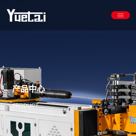
Skip
to
content
产品中心
PRODUCT