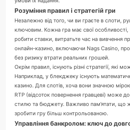
умови їх надання.
Розуміння правил і стратегій гри
Незалежно від того, чи ви граєте в слоти, р
ключовим. Кожна гра має свої особливості, 
робити ставки, витратьте час на вивчення п
онлайн-казино, включаючи Nags Casino, п
без ризику втрати реальних грошей.
Окрім правил, існують різні стратегії, які 
Наприклад, у блекджеку існують математично
казино. Для слотів, хоча вони значною мірою
RTP (відсоток повернення гравцеві) може до
стилю та бюджету. Важливо пам’ятати, що ж
зробити гру більш контрольованою.
Управління банкролом: ключ до довг