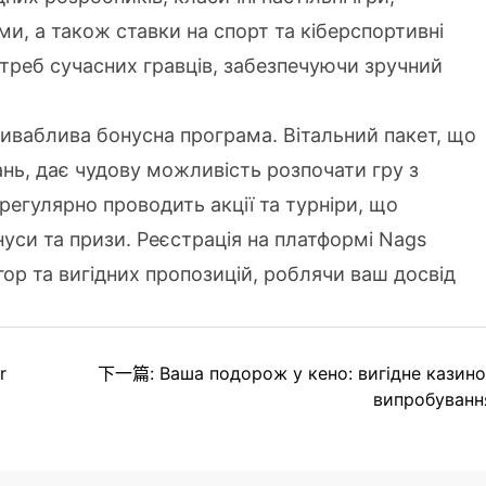
и, а також ставки на спорт та кіберспортивні
отреб сучасних гравців, забезпечуючи зручний
риваблива бонусна програма. Вітальний пакет, що
нь, дає чудову можливість розпочати гру з
регулярно проводить акції та турніри, що
уси та призи. Реєстрація на платформі Nags
ігор та вигідних пропозицій, роблячи ваш досвід
r
下一篇: Ваша подорож у кено: вигідне казино
випробуванн