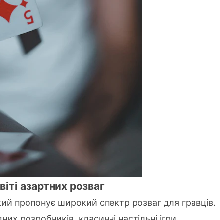
віті азартних розваг
який пропонує широкий спектр розваг для гравців.
дних розробників, класичні настільні ігри,