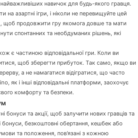
 найважливіших навичок для будь-якого гравця.
и на азартні ігри, і ніколи не перевищуйте цей
вки, щоб продовжити гру якомога довше та мати
нути спонтанних та необдуманих рішень, які
кож є частиною відповідальної гри. Коли ви
нитися, щоб зберегти прибуток. Так само, якщо ви
рерву, а не намагатися відігратися, що часто
no, як і інші відповідальні платформи, заохочує
свого комфорту та безпеки.
ум
і бонуси та акції, щоб залучити нових гравців та
 бонуси, безкоштовні обертання, кешбек або
умови та положення, пов’язані з кожною