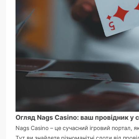
Огляд Nags Casino: ваш провідник у с
Nags Casino – це сучасний ігровий портал, 
Тут ви знайдете різноманітні слоти від прові