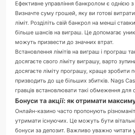
Ефективне управління банкролом є однією з
Визначте суму грошей, яку ви готові витратит
ліміт. Розділіть свій банкрол на менші ста
більше шансів на виграш. Це допомагає уник
можуть призвести до значних втрат.
Встановлення лімітів на виграш і програш та
досягаєте свого ліміту виграшу, варто зупи
досягаєте ліміту програшу, краще зробити пе
призводить до ще більших збитків. Nags Casi
гравців встановлювати такі обмеження для 
Бонуси та акції: як отримати максим
Онлайн-казино часто пропонують різноманітн
утримати існуючих. Це можуть бути вітальні
бонуси за депозит. Важливо уважно читати 