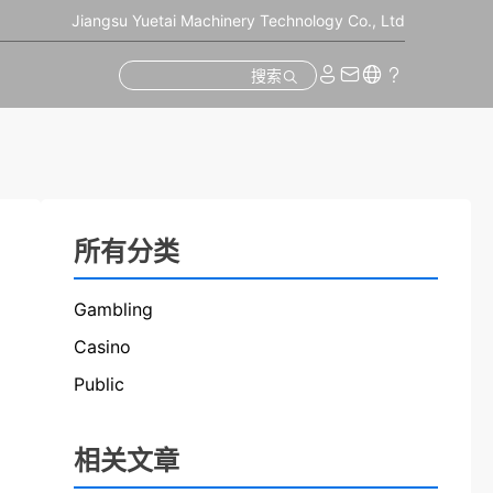
Jiangsu Yuetai Machinery Technology Co., Ltd
搜索
所有分类
Gambling
Casino
Public
相关文章