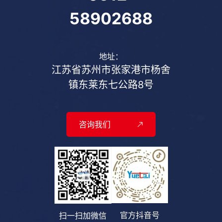
58902688
地址：
江苏省苏州市张家港市杨舍
镇东莱东七公路8号
咨询我们
官方抖音号
扫一扫加微信