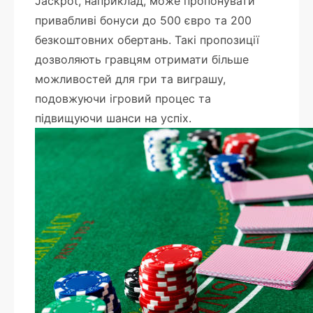
Jackpot, наприклад, може пропонувати
привабливі бонуси до 500 євро та 200
безкоштовних обертань. Такі пропозиції
дозволяють гравцям отримати більше
можливостей для гри та виграшу,
подовжуючи ігровий процес та
підвищуючи шанси на успіх.