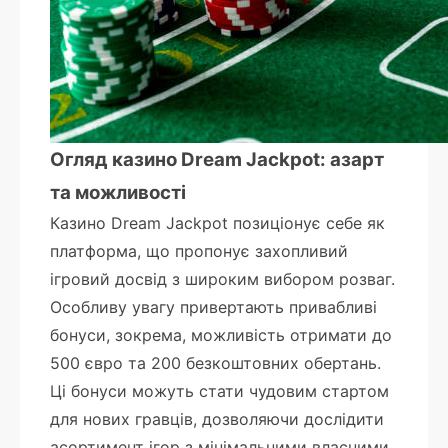
Огляд казино Dream Jackpot: азарт
та можливості
Казино Dream Jackpot позиціонує себе як
платформа, що пропонує захопливий
ігровий досвід з широким вибором розваг.
Особливу увагу привертають привабливі
бонуси, зокрема, можливість отримати до
500 євро та 200 безкоштовних обертань.
Ці бонуси можуть стати чудовим стартом
для нових гравців, дозволяючи дослідити
асортимент ігор з мінімальними власними