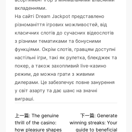
вкладеннями.
На сайті Dream Jackpot представлено
різноманіття ігрових можливостей, від
класичних слотів до сучасних відеослотів
з різними тематиками та бонусними
функціями. Окрім слотів, гравцям доступні
настільні ігри, такі як рулетка, блекджек та
покер, а також захопливий live-казино
режим, де можна грати з живими
дилерами. Це забезпечує повне занурення
у світ азарту та дає шанс на значні
виграші.
上一篇: The genuine
下一篇: Generate
thrill of the casino:
winning streaks: Your
how pleasure shapes
guide to beneficial