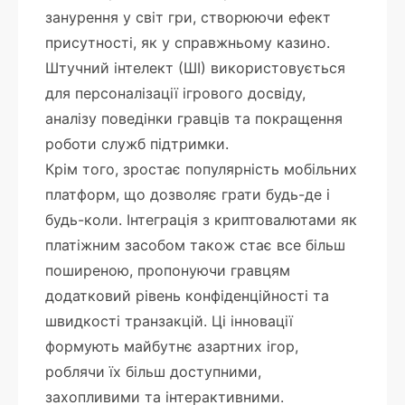
занурення у світ гри, створюючи ефект
присутності, як у справжньому казино.
Штучний інтелект (ШІ) використовується
для персоналізації ігрового досвіду,
аналізу поведінки гравців та покращення
роботи служб підтримки.
Крім того, зростає популярність мобільних
платформ, що дозволяє грати будь-де і
будь-коли. Інтеграція з криптовалютами як
платіжним засобом також стає все більш
поширеною, пропонуючи гравцям
додатковий рівень конфіденційності та
швидкості транзакцій. Ці інновації
формують майбутнє азартних ігор,
роблячи їх більш доступними,
захопливими та інтерактивними.