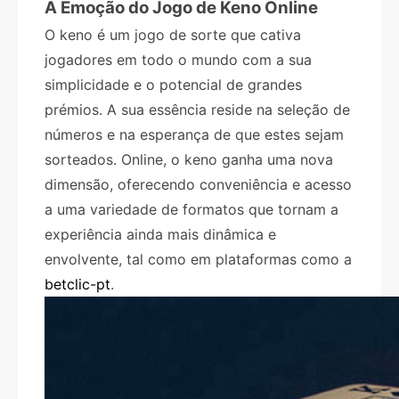
A Emoção do Jogo de Keno Online
O keno é um jogo de sorte que cativa
jogadores em todo o mundo com a sua
simplicidade e o potencial de grandes
prémios. A sua essência reside na seleção de
números e na esperança de que estes sejam
sorteados. Online, o keno ganha uma nova
dimensão, oferecendo conveniência e acesso
a uma variedade de formatos que tornam a
experiência ainda mais dinâmica e
envolvente, tal como em plataformas como a
betclic-pt
.