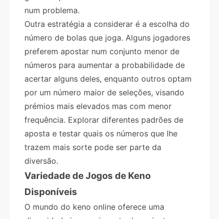
num problema.
Outra estratégia a considerar é a escolha do
número de bolas que joga. Alguns jogadores
preferem apostar num conjunto menor de
números para aumentar a probabilidade de
acertar alguns deles, enquanto outros optam
por um número maior de seleções, visando
prémios mais elevados mas com menor
frequência. Explorar diferentes padrões de
aposta e testar quais os números que lhe
trazem mais sorte pode ser parte da
diversão.
Variedade de Jogos de Keno
Disponíveis
O mundo do keno online oferece uma