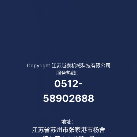
Copyright 江苏越泰机械科技有限公司
服务热线：
0512-
58902688
地址：
江苏省苏州市张家港市杨舍