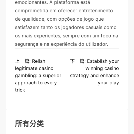
emocionantes. A plataforma está
comprometida em oferecer entretenimento
de qualidade, com opções de jogo que
satisfazem tanto os jogadores casuais como
os mais experientes, sempre com um foco na
segurança e na experiência do utilizador.
上一篇: Relish
下一篇: Establish your
legitimate casino
winning casino
gambling: a superior
strategy and enhance
approach to every
your play
trick
所有分类