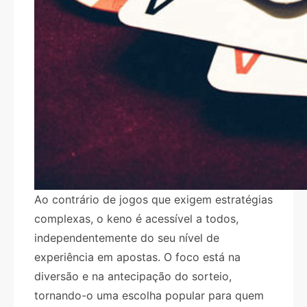
Ao contrário de jogos que exigem estratégias
complexas, o keno é acessível a todos,
independentemente do seu nível de
experiência em apostas. O foco está na
diversão e na antecipação do sorteio,
tornando-o uma escolha popular para quem