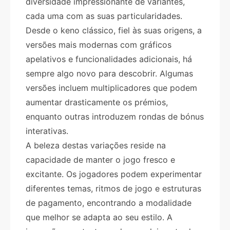
diversidade impressionante de variantes,
cada uma com as suas particularidades.
Desde o keno clássico, fiel às suas origens, a
versões mais modernas com gráficos
apelativos e funcionalidades adicionais, há
sempre algo novo para descobrir. Algumas
versões incluem multiplicadores que podem
aumentar drasticamente os prémios,
enquanto outras introduzem rondas de bónus
interativas.
A beleza destas variações reside na
capacidade de manter o jogo fresco e
excitante. Os jogadores podem experimentar
diferentes temas, ritmos de jogo e estruturas
de pagamento, encontrando a modalidade
que melhor se adapta ao seu estilo. A