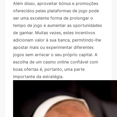
Além disso, aproveitar bónus e promoções
oferecidos pelas plataformas de jogo pode
ser uma excelente forma de prolongar o
tempo de jogo e aumentar as oportunidades
de ganhar. Muitas vezes, estes incentivos
adicionam valor à sua banca, permitindo-lhe
apostar mais ou experimentar diferentes
jogos sem arriscar o seu próprio capital. A
escolha de um casino online confiável com
boas ofertas é, portanto, uma parte
importante da estratégia.