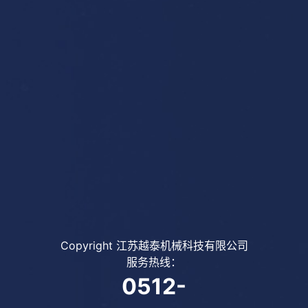
Copyright 江苏越泰机械科技有限公司
服务热线：
0512-