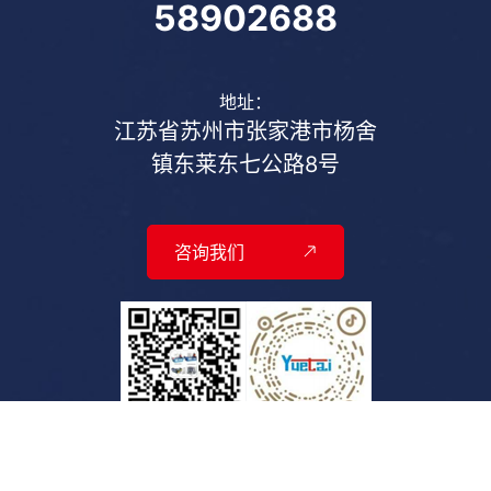
58902688
地址：
江苏省苏州市张家港市杨舍
镇东莱东七公路8号
咨询我们
官方抖音号
扫一扫加微信