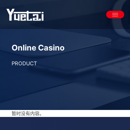
Skip
to
content
Online Casino
PRODUCT
暂时没有内容。