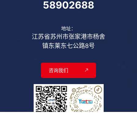
58902688
地址：
江苏省苏州市张家港市杨舍
镇东莱东七公路8号
咨询我们
官方抖音号
扫一扫加微信