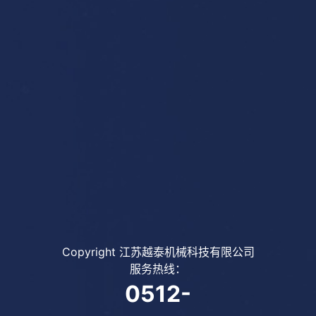
Copyright 江苏越泰机械科技有限公司
服务热线：
0512-