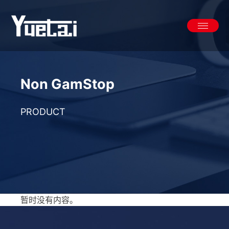
Skip
to
content
Non GamStop
PRODUCT
暂时没有内容。