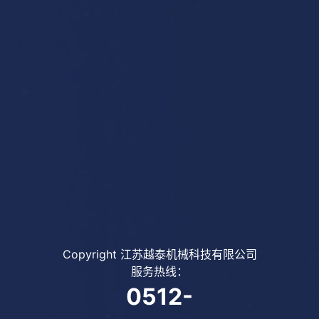
Copyright 江苏越泰机械科技有限公司
服务热线：
0512-