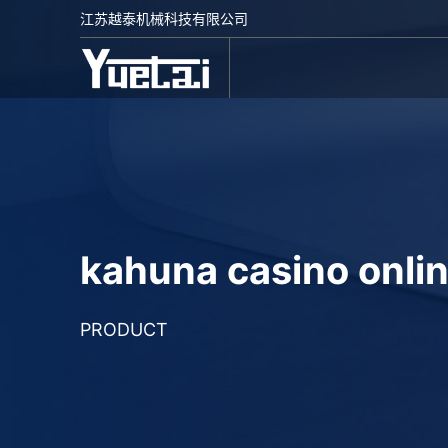
Skip
江苏越泰机械科技有限公司
to
content
kahuna casino onlin
PRODUCT