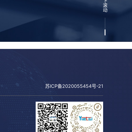
向下滚动
苏ICP备2020055454号-21