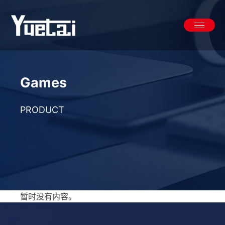
Skip
to
content
Games
PRODUCT
暂时没有内容。