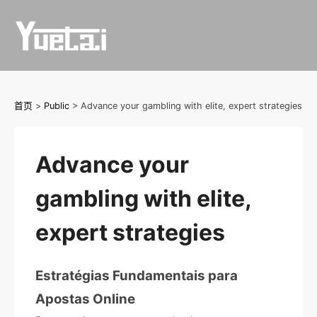
Skip
to
content
首页
>
Public
>
Advance your gambling with elite, expert strategies
Advance your
gambling with elite,
expert strategies
Estratégias Fundamentais para
Apostas Online