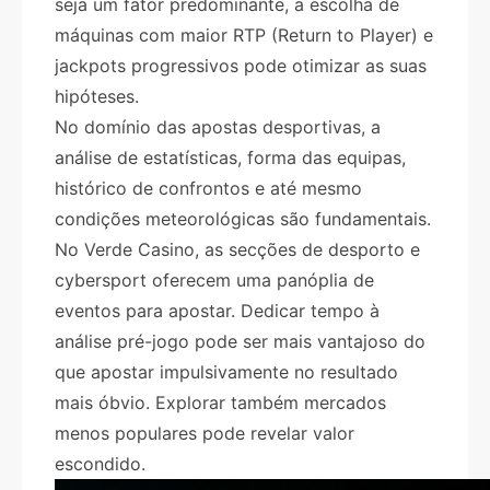
seja um fator predominante, a escolha de
máquinas com maior RTP (Return to Player) e
jackpots progressivos pode otimizar as suas
hipóteses.
No domínio das apostas desportivas, a
análise de estatísticas, forma das equipas,
histórico de confrontos e até mesmo
condições meteorológicas são fundamentais.
No Verde Casino, as secções de desporto e
cybersport oferecem uma panóplia de
eventos para apostar. Dedicar tempo à
análise pré-jogo pode ser mais vantajoso do
que apostar impulsivamente no resultado
mais óbvio. Explorar também mercados
menos populares pode revelar valor
escondido.