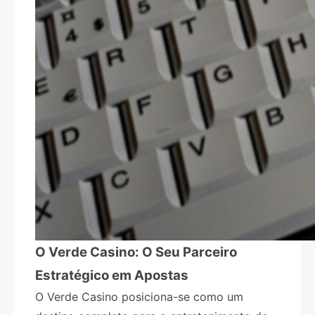
O Verde Casino: O Seu Parceiro
Estratégico em Apostas
O Verde Casino posiciona-se como um