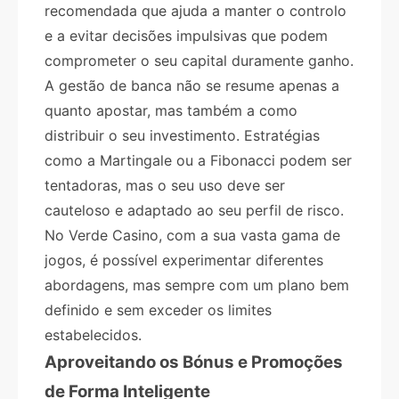
recomendada que ajuda a manter o controlo
e a evitar decisões impulsivas que podem
comprometer o seu capital duramente ganho.
A gestão de banca não se resume apenas a
quanto apostar, mas também a como
distribuir o seu investimento. Estratégias
como a Martingale ou a Fibonacci podem ser
tentadoras, mas o seu uso deve ser
cauteloso e adaptado ao seu perfil de risco.
No Verde Casino, com a sua vasta gama de
jogos, é possível experimentar diferentes
abordagens, mas sempre com um plano bem
definido e sem exceder os limites
estabelecidos.
Aproveitando os Bónus e Promoções
de Forma Inteligente