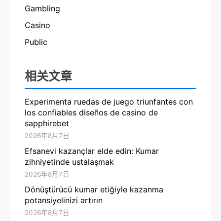
Gambling
Casino
Public
相关文章
Experimenta ruedas de juego triunfantes con
los confiables diseños de casino de
sapphirebet
2026年8月7日
Efsanevi kazançlar elde edin: Kumar
zihniyetinde ustalaşmak
2026年8月7日
Dönüştürücü kumar etiğiyle kazanma
potansiyelinizi artırın
2026年8月7日