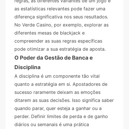
regras, as diferentes variantes de um jogo e
as estatísticas relevantes pode fazer uma
diferença significativa nos seus resultados.
No Verde Casino, por exemplo, explorar as
diferentes mesas de blackjack e
compreender as suas regras específicas
pode otimizar a sua estratégia de aposta.
O Poder da Gestão de Banca e
Disciplina
A disciplina é um componente tão vital
quanto a estratégia em si. Apostadores de
sucesso raramente deixam as emoções
ditarem as suas decisões. Isso significa saber
quando parar, quer esteja a ganhar ou a
perder. Definir limites de perda e de ganho
diários ou semanais é uma prática