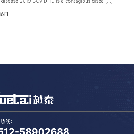
 disease 2019 COVID-19 is a contagious disea […]
16日
务热线：
512-58902688